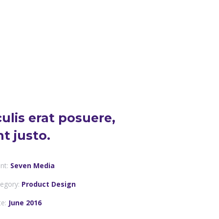
aculis erat posuere,
t justo.
ent:
Seven Media
egory:
Product Design
e:
June 2016