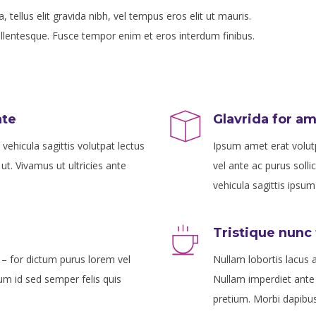
 tellus elit gravida nibh, vel tempus eros elit ut mauris.
pellentesque. Fusce tempor enim et eros interdum finibus.
nte
Glavrida for a
vehicula sagittis volutpat lectus
Ipsum amet erat volut
 ut. Vivamus ut ultricies ante
vel ante ac purus solli
vehicula sagittis ipsum 
Tristique nunc
 – for dictum purus lorem vel
Nullam lobortis lacus a
tum id sed semper felis quis
Nullam imperdiet ante 
pretium. Morbi dapibus