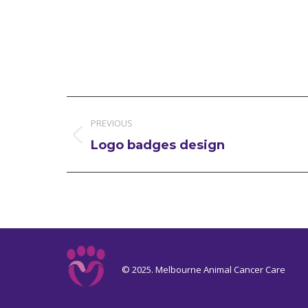
Project
PREVIOUS
navigation
Previous
Logo badges design
project:
© 2025. Melbourne Animal Cancer Care