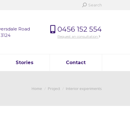
Search:
Search
0456 152 554
versdale Road
 3124
Request an consultation
Stories
Contact
You are here:
Home
Project
Interior experiments